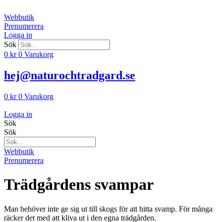
Hoppa
till
Webbutik
innehåll
Prenumerera
Logga in
Sök
0
kr
0
Varukorg
hej@naturochtradgard.se
0
kr
0
Varukorg
Logga in
Sök
Sök
Webbutik
Prenumerera
Trädgårdens svampar
Man behöver inte ge sig ut till skogs för att hitta svamp. För många
räcker det med att kliva ut i den egna trädgården.