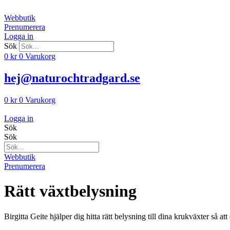
Hoppa
till
Webbutik
innehåll
Prenumerera
Logga in
Sök
0
kr
0
Varukorg
hej@naturochtradgard.se
0
kr
0
Varukorg
Logga in
Sök
Sök
Webbutik
Prenumerera
Rätt växtbelysning
Birgitta Geite hjälper dig hitta rätt belysning till di­na krukväxter så 