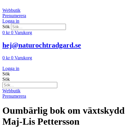
Hoppa
till
Webbutik
innehåll
Prenumerera
Logga in
Sök
0
kr
0
Varukorg
hej@naturochtradgard.se
0
kr
0
Varukorg
Logga in
Sök
Sök
Webbutik
Prenumerera
Oumbärlig bok om växtskydd
Maj-Lis Pettersson