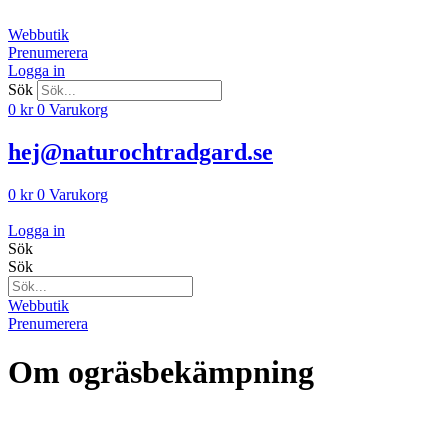
Hoppa
till
Webbutik
innehåll
Prenumerera
Logga in
Sök
0
kr
0
Varukorg
hej@naturochtradgard.se
0
kr
0
Varukorg
Logga in
Sök
Sök
Webbutik
Prenumerera
Om ogräsbekämpning