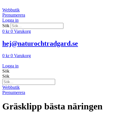
Hoppa
till
Webbutik
innehåll
Prenumerera
Logga in
Sök
0
kr
0
Varukorg
hej@naturochtradgard.se
0
kr
0
Varukorg
Logga in
Sök
Sök
Webbutik
Prenumerera
Gräsklipp bästa näringen