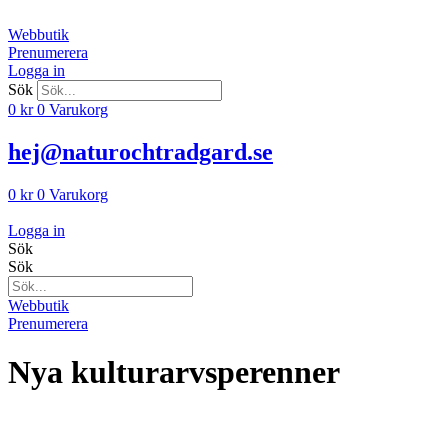
Hoppa
till
Webbutik
innehåll
Prenumerera
Logga in
Sök
0
kr
0
Varukorg
hej@naturochtradgard.se
0
kr
0
Varukorg
Logga in
Sök
Sök
Webbutik
Prenumerera
Nya kulturarvsperenner