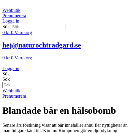
Hoppa
till
Webbutik
innehåll
Prenumerera
Logga in
Sök
0
kr
0
Varukorg
hej@naturochtradgard.se
0
kr
0
Varukorg
Logga in
Sök
Sök
Webbutik
Prenumerera
Blandade bär en hälsobomb
Senare års forskning visar att bär innehål­ler ännu fler nyttigheter än
man tidigare känt till. Kimmo Rumpunen gör en djup­dykning i