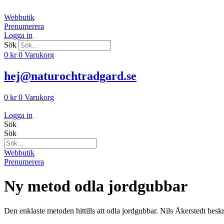
Hoppa
till
Webbutik
innehåll
Prenumerera
Logga in
Sök
0
kr
0
Varukorg
hej@naturochtradgard.se
0
kr
0
Varukorg
Logga in
Sök
Sök
Webbutik
Prenumerera
Ny metod odla jordgubbar
Den enklaste metoden hittills att odla jordgubbar. Nils Åkerstedt besk