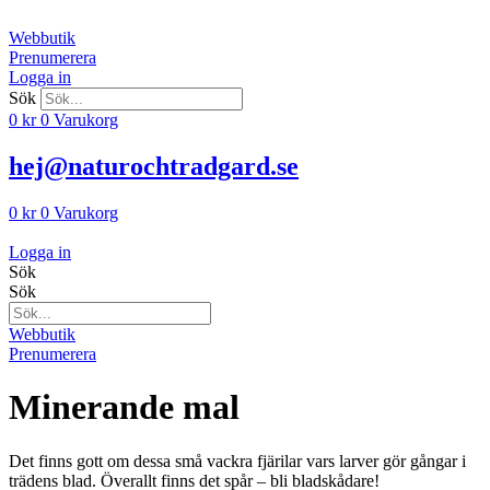
Hoppa
till
Webbutik
innehåll
Prenumerera
Logga in
Sök
0
kr
0
Varukorg
hej@naturochtradgard.se
0
kr
0
Varukorg
Logga in
Sök
Sök
Webbutik
Prenumerera
Minerande mal
Det finns gott om dessa små vackra fjärilar vars larver gör gångar i
trädens blad. Överallt finns det spår – bli bladskådare!