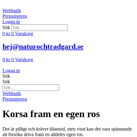
Hoppa
till
Webbutik
innehåll
Prenumerera
Logga in
Sök
0
kr
0
Varukorg
hej@naturochtradgard.se
0
kr
0
Varukorg
Logga in
Sök
Sök
Webbutik
Prenumerera
Korsa fram en egen ros
Det är pilligt och kräver tålamod, men visst kan det vara spännande
att försöka driva fram en alldeles egen ros.