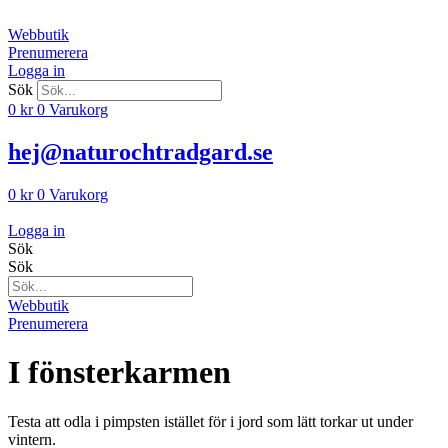
Hoppa
till
Webbutik
innehåll
Prenumerera
Logga in
Sök
0
kr
0
Varukorg
hej@naturochtradgard.se
0
kr
0
Varukorg
Logga in
Sök
Sök
Webbutik
Prenumerera
I fönsterkarmen
Testa att odla i pimpsten istället för i jord som lätt torkar ut under
vintern.