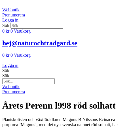
Hoppa
till
Webbutik
innehåll
Prenumerera
Logga in
Sök
0
kr
0
Varukorg
hej@naturochtradgard.se
0
kr
0
Varukorg
Logga in
Sök
Sök
Webbutik
Prenumerera
Årets Perenn l998 röd solhatt
Plantskolisten och växtförädlaren Mag­nus B Nilssons Ecinacea
purpurea ’Magnus’, med det nya svenska namnet röd solhatt, har