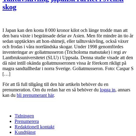
skog
I Japan kan den kosta 8 000 kronor kilot och länge trodde man att
den bara växte i begränsade delar av Asien. Men för mindre än tio år
sedan upptäcktes att hon-shimeji, eller talltuvskivling, också växer
och frodas i våra norrländska skogar. Under 1998 genomfördes
inventeringar av goliatmusseron (Tricholoma matsutake) i regi av
Lantbruksuniversitetet (SLU) i Uppsala. Denna studie visade att den
då näst intill okända goliatmusseronen vissa år förekom rikligt på
magra sandtallhedar i norra Sverige. Goliatmusseron. Foto: Caspar S
[…]
För att få full tillgång till den här artikeln behöver du en
prenumeration. Om du redan har en så behöver du
logga in
, annars
kan du
bli prenumerant här
.
Tidningen
Prenumerera
Redaktionell kontakt
Kundtjänst