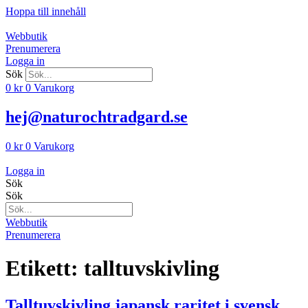
Hoppa till innehåll
Webbutik
Prenumerera
Logga in
Sök
0
kr
0
Varukorg
hej@naturochtradgard.se
0
kr
0
Varukorg
Logga in
Sök
Sök
Webbutik
Prenumerera
Etikett:
talltuvskivling
Talltuvskivling japansk raritet i svensk