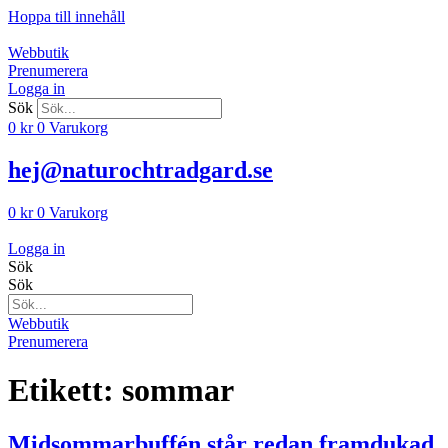
Hoppa till innehåll
Webbutik
Prenumerera
Logga in
Sök
0
kr
0
Varukorg
hej@naturochtradgard.se
0
kr
0
Varukorg
Logga in
Sök
Sök
Webbutik
Prenumerera
Etikett:
sommar
Midsommarbuffén står redan framdukad