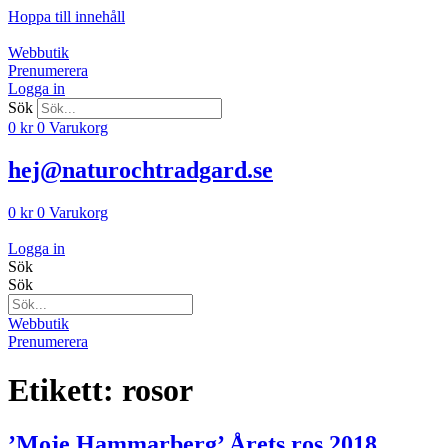
Hoppa till innehåll
Webbutik
Prenumerera
Logga in
Sök
0
kr
0
Varukorg
hej@naturochtradgard.se
0
kr
0
Varukorg
Logga in
Sök
Sök
Webbutik
Prenumerera
Etikett:
rosor
’Moje Hammarberg’ Årets ros 2018