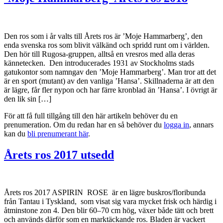
Den ros som i år valts till Årets ros är ’Moje Hammarberg’, den
enda svenska ros som blivit välkänd och spridd runt om i världen.
Den hör till Rugosa-gruppen, alltså en vresros med alla deras
kännetecken. Den introducerades 1931 av Stockholms stads
gatukontor som namngav den ’Moje Hammarberg’. Man tror att det
är en sport (mutant) av den vanliga ’Hansa’. Skillnaderna är att den
är lägre, får fler nypon och har färre kronblad än ’Hansa’. I övrigt är
den lik sin […]
För att få full tillgång till den här artikeln behöver du en
prenumeration. Om du redan har en så behöver du
logga in
, annars
kan du
bli prenumerant här
.
Årets ros 2017 utsedd
Årets ros 2017 ASPIRIN ROSE är en lägre buskros/floribunda
från Tantau i Tyskland, som visat sig vara mycket frisk och härdig i
åtminstone zon 4. Den blir 60–70 cm hög, växer både tätt och brett
och används därför som en marktäckande ros. Bladen är vackert