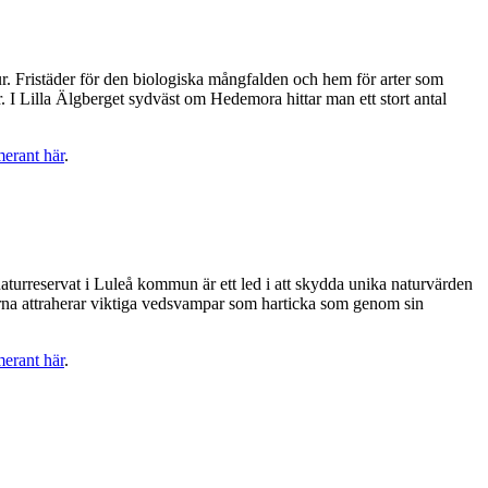
tur. Fristäder för den biologiska mångfalden och hem för arter som
r. I Lilla Älgberget sydväst om Hedemora hittar man ett stort antal
merant här
.
aturreservat i Luleå kommun är ett led i att skydda unika naturvärden
arna attraherar viktiga vedsvampar som harticka som genom sin
merant här
.