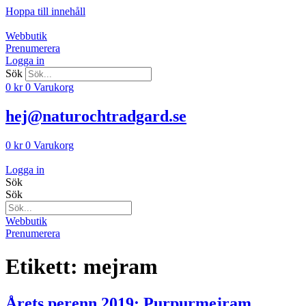
Hoppa till innehåll
Webbutik
Prenumerera
Logga in
Sök
0
kr
0
Varukorg
hej@naturochtradgard.se
0
kr
0
Varukorg
Logga in
Sök
Sök
Webbutik
Prenumerera
Etikett:
mejram
Årets perenn 2019: Purpurmejram