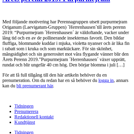
Med följande motivering har Perennagruppen utsett purpurmejram
Origanum (Laevigatum-Gruppen) ´Herrenhausen´till årets perenn
2019: “Purpurmejram ´Herrenhausen´ är väldoftande, vacker under
lång tid och en av de pollinerande insekternas favorit. Den bildar
fluffiga, blommande kuddar i mjuka, violetta nyanser och är lika fin
i rabatt som i kruka och som marktäckare. För sin skönhet,
mångsidighet och sin generositet mot våra flygande vänner blir den
Årets Perenn 2019.”Purpurmejram ´Herrenhausen´ växer upprätt,
rundat och blir ungefär 40 cm hög. Den börjar blomma i juli […]
För att få full tillgång till den här artikeln behöver du en
prenumeration. Om du redan har en så behöver du
logga in
, annars
kan du
bli prenumerant här
.
Tidningen
Prenumerera
Redaktionell kontakt
Kundtjänst
Tidningen