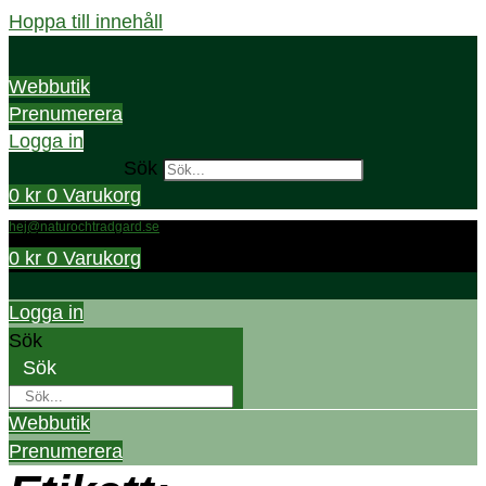
Hoppa till innehåll
Webbutik
Prenumerera
Logga in
Sök
0
kr
0
Varukorg
hej@naturochtradgard.se
0
kr
0
Varukorg
Logga in
Sök
Sök
Webbutik
Prenumerera