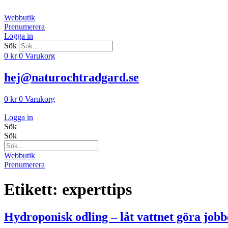
Hoppa
till
Webbutik
innehåll
Prenumerera
Logga in
Sök
0
kr
0
Varukorg
hej@naturochtradgard.se
0
kr
0
Varukorg
Logga in
Sök
Sök
Webbutik
Prenumerera
Etikett:
experttips
Hydroponisk odling – låt vattnet göra jobb