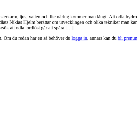
terkarm, ljus, vatten och lite näring kommer man långt. Att odla hydrop
ts Niklas Hjelm berättar om utvecklingen och olika tekniker man kan a
rsök att odla jordlöst går att spåra […]
tion. Om du redan har en så behöver du
logga in
, annars kan du
bli prenu