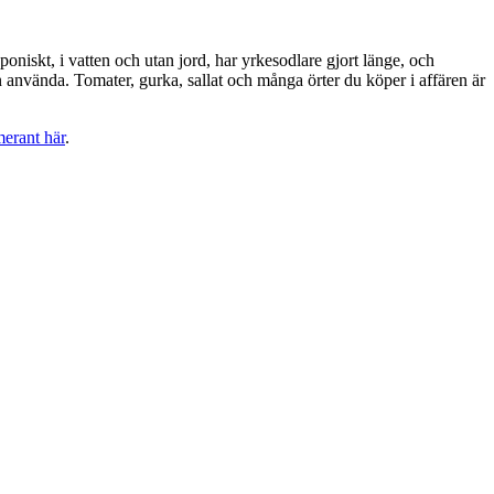
oniskt, i vatten och utan jord, har yrkesodlare gjort länge, och
nvända.​ Tomater, gurka, sallat och många örter du köper i affären är
merant här
.