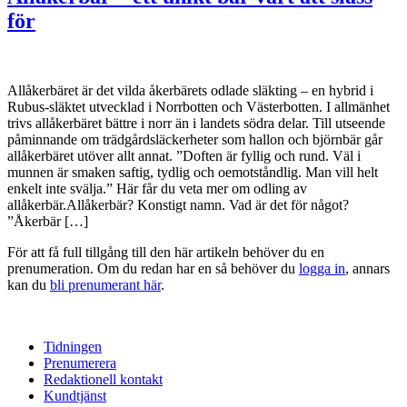
för
Allåkerbäret är det vilda åkerbärets odlade släkting – en hybrid i
Rubus-släktet utvecklad i Norrbotten och Västerbotten. I allmänhet
trivs allåkerbäret bättre i norr än i landets södra delar. Till utseende
påminnande om trädgårdsläckerheter som hallon och björnbär går
allåkerbäret utöver allt annat. ”Doften är fyllig och rund. Väl i
munnen är smaken saftig, tydlig och oemotståndlig. Man vill helt
enkelt inte svälja.” Här får du veta mer om odling av
allåkerbär.Allåkerbär? Konstigt namn. Vad är det för något?
”Åkerbär […]
För att få full tillgång till den här artikeln behöver du en
prenumeration. Om du redan har en så behöver du
logga in
, annars
kan du
bli prenumerant här
.
Tidningen
Prenumerera
Redaktionell kontakt
Kundtjänst