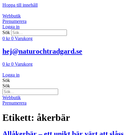
Hoppa till innehåll
Webbutik
Prenumerera
Logga in
Sök
0
kr
0
Varukorg
hej@naturochtradgard.se
0
kr
0
Varukorg
Logga in
Sök
Sök
Webbutik
Prenumerera
Etikett:
åkerbär
Allåkerbär – ett unikt bär värt att slåss