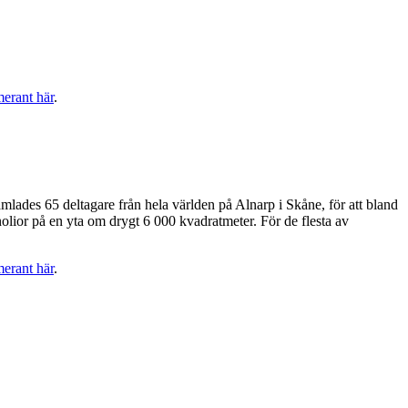
merant här
.
mlades 65 deltagare från hela världen på Alnarp i Skåne, för att bland
olior på en yta om drygt 6 000 kvadratmeter. För de flesta av
merant här
.