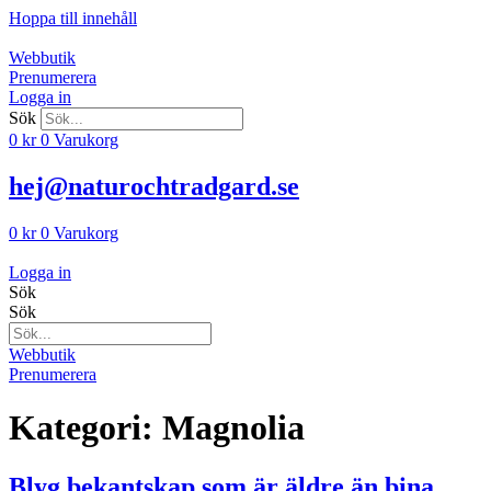
Hoppa till innehåll
Webbutik
Prenumerera
Logga in
Sök
0
kr
0
Varukorg
hej@naturochtradgard.se
0
kr
0
Varukorg
Logga in
Sök
Sök
Webbutik
Prenumerera
Kategori:
Magnolia
Blyg bekantskap som är äldre än bina