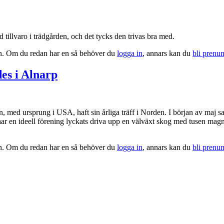
illvaro i trädgård­en, och det tycks den trivas bra med.
tion. Om du redan har en så behöver du
logga in
, annars kan du
bli prenu
es i Alnarp
 med ursprung i USA, haft sin årliga träff i Norden. I början av maj sa
har en ideell förening lyckats driva upp en välväxt skog med tusen magn
tion. Om du redan har en så behöver du
logga in
, annars kan du
bli prenu