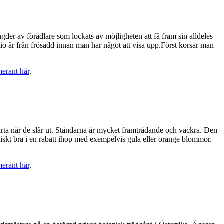
ngder av förädlare som lockats av möjligheten att få fram sin alldeles
 tio år från frösådd innan man har något att visa upp.Först korsar man
merant här
.
rta när de slår ut. Ståndarna är mycket framträdande och vackra. Den
stiskt bra i en rabatt ihop med exempelvis gula eller orange blommor.
merant här
.