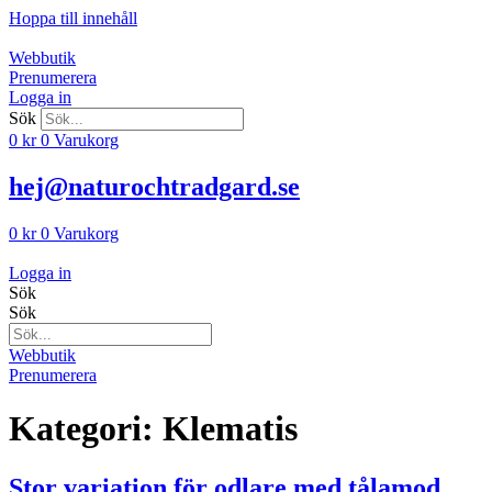
Hoppa till innehåll
Webbutik
Prenumerera
Logga in
Sök
0
kr
0
Varukorg
hej@naturochtradgard.se
0
kr
0
Varukorg
Logga in
Sök
Sök
Webbutik
Prenumerera
Kategori:
Klematis
Stor variation för odlare med tålamod