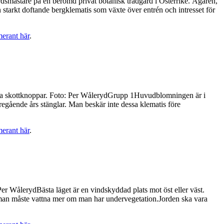
dsmästare på en berömd privat botanisk trädgård i Österrike. Ägaren,
starkt doftande bergklematis som växte över entrén och intresset för
merant här
.
aftiga skottknoppar. Foto: Per WålerydGrupp 1Huvudblomningen är i
egående års stänglar. Man beskär inte dessa klematis före
merant här
.
er WålerydBästa läget är en vindskyddad plats mot öst eller väst.
t man måste vattna mer om man har undervegetation.Jorden ska vara