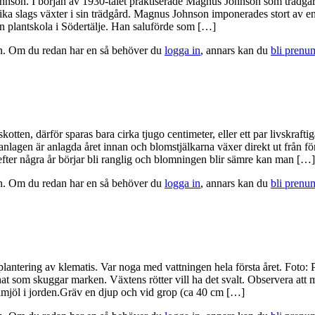
hnson. I början av 1930-talet praktiserade Magnus Johnson som trädgår
ka slags växter i sin trädgård. Magnus Johnson imponerades stort av en 
en plantskola i Södertälje. Han saluförde som […]
tion. Om du redan har en så behöver du
logga in
, annars kan du
bli prenu
otten, därför sparas bara cirka tjugo centimeter, eller ett par livskr
agen är anlagda året innan och blomstjälkarna växer direkt ut från för
 efter några år börjar bli ranglig och blomningen blir sämre kan man […]
tion. Om du redan har en så behöver du
logga in
, annars kan du
bli prenu
lantering av klematis. Var noga med vattningen hela första året. Foto: P
at som skuggar marken. Växtens rötter vill ha det svalt. Observera at
nmjöl i jorden.Gräv en djup och vid grop (ca 40 cm […]