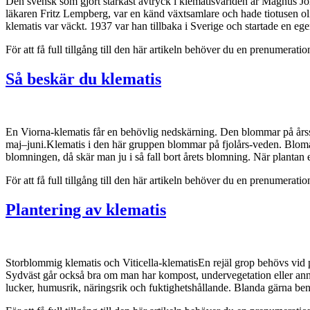
Den svensk som gjort starkast avtryck i klematisvärlden är Magnus Jo
läkaren Fritz Lempberg, var en känd växtsamlare och hade tiotusen oli
klematis var väckt. 1937 var han tillbaka i Sverige och startade en eg
För att få full tillgång till den här artikeln behöver du en prenumera
Så beskär du klematis
En Viorna-klematis får en behövlig nedskärning. Den blommar på årssk
maj–juni.Klematis i den här gruppen blommar på fjolårs-veden. Blomanl
blomningen, då skär man ju i så fall bort årets blomning. När plantan
För att få full tillgång till den här artikeln behöver du en prenumera
Plantering av klematis
Storblommig klematis och Viticella-klematisEn rejäl grop behövs vid p
Sydväst går också bra om man har kompost, undervegetation eller ann
lucker, humusrik, näringsrik och fuktighetshållande. Blanda gärna be