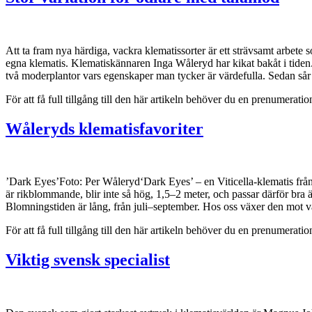
Att ta fram nya härdiga, vackra klematissorter är ett strävsamt arbete 
egna klematis. Klematiskännaren Inga Wåleryd har kikat bakåt i tiden. K
två moderplantor vars egenskaper man tycker är värdefulla. Sedan så
För att få full tillgång till den här artikeln behöver du en prenumera
Wåleryds klematisfavoriter
’Dark Eyes’Foto: Per Wåleryd‘Dark Eyes’ – en Viticella-klematis från
är rikblommande, blir inte så hög, 1,5–2 meter, och passar därför bra 
Blomningstiden är lång, från juli–september. Hos oss växer den mot 
För att få full tillgång till den här artikeln behöver du en prenumera
Viktig svensk specialist