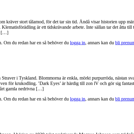
som kräver stort tålamod, för det tar sin tid. Ändå visar historien upp mä
lematisförädling är ett tidskrävande arbete. Inte sällan tar det åtta till
r […]
tion. Om du redan har en så behöver du
logga in
, annars kan du
bli prenu
 Straver i Tyskland. Blommorna är enkla, mörkt purpurröda, nästan sva
även för krukodling. ’Dark Eyes’ är härdig till zon lV och gör sig fanta
vårt gamla nedrivna […]
tion. Om du redan har en så behöver du
logga in
, annars kan du
bli prenu