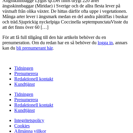
Ängsskinnbagge Lygus sp.Det finns drygt 220 arter
ängsskinnbaggar (Miridae) i Sverige och de allra flesta lever på
växtsaft från olika växter. De hittas därför ofta uppe i vegetationen.
Många arter lever i ängsmark medan en del andra påträffas i buskar
och träd.Sjuprickig nyckelpiga Coccinella septempunctataVisste du
att det finns över 60 […]
För att få full tillgång till den här artikeln behöver du en
prenumeration. Om du redan har en så behöver du
logga in
, annars
kan du
bli prenumerant här
.
Tidningen
Prenumerera
Redaktionell kontakt
Kundtjänst
Tidningen
Prenumerera
Redaktionell kontakt
Kundtjänst
Integritetspolicy
Cookies
Allmänna villkor