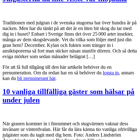
Traditionen med julgran i de svenska stugorna har över hundra år på
nacken. Men har du tänkt på att det är en liten bit skog du tar med
dig in i huset? Enbart i Sverige finns det över 25 000 arter insekter,
många av dem skogslevande. Vet du vilka som följer med just din
gran hem? December. Kylan och fukten som tränger in i
ansiktsporerna så fort man sticker näsan utanför dörren. Och så detta
eviga mörker som sedan månader belägrat […]
För att få full tillgång till den här artikeln behöver du en
prenumeration. Om du redan har en så behöver du
logga in
, annars
kan du
bli prenumerant här
.
10 vanliga tillfälliga gäster som hälsar på
under julen
När granen kommer in i finrummet och stugvärmen vaknar dess
invånare ur vinterdvalan. Här får du lära känna tio vanliga ofrivilliga
julgäster som du tagit med dig hem. Foto: Anders Lindström