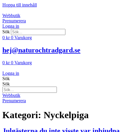
Hoppa till innehåll
Webbutik
Prenumerera
Logga in
Sök
0
kr
0
Varukorg
hej@naturochtradgard.se
0
kr
0
Varukorg
Logga in
Sök
Sök
Webbutik
Prenumerera
Kategori:
Nyckelpiga
Julgästerna du inte visste var inbjudna