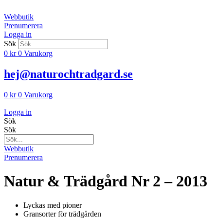
Hoppa
till
Webbutik
innehåll
Prenumerera
Logga in
Sök
0
kr
0
Varukorg
hej@naturochtradgard.se
0
kr
0
Varukorg
Logga in
Sök
Sök
Webbutik
Prenumerera
Natur & Trädgård Nr 2 – 2013
Lyckas med pioner
Gransorter för trädgården