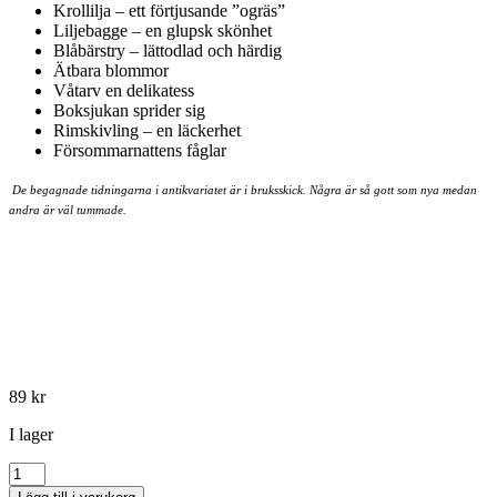
Krollilja – ett förtjusande ”ogräs”
Liljebagge – en glupsk skönhet
Blåbärstry – lättodlad och härdig
Ätbara blommor
Våtarv en delikatess
Boksjukan sprider sig
Rimskivling – en läckerhet
Försommarnattens fåglar
De begagnade tidningarna i antikvariatet är i bruksskick. Några är så gott som nya medan
andra är väl tummade.
89
kr
I lager
Natur
&