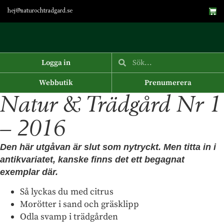
hej@naturochtradgard.se
Logga in
Webbutik
Prenumerera
Natur & Trädgård Nr 1
– 2016
Den här utgåvan är slut som nytryckt. Men titta in i
antikvariatet, kanske finns det ett begagnat
exemplar där.
Så lyckas du med citrus
Morötter i sand och gräsklipp
Odla svamp i trädgården