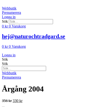
Hoppa
till
Webbutik
innehåll
Prenumerera
Logga in
Sök
0
kr
0
Varukorg
hej@naturochtradgard.se
0
kr
0
Varukorg
Logga in
Sök
Sök
Webbutik
Prenumerera
Årgång 2004
Det
Det
356
kr
330
kr
ursprungliga
nuvarande