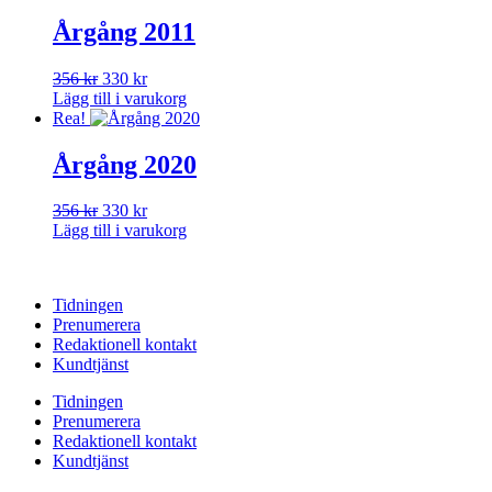
var:
är:
356 kr.
330 kr.
Årgång 2011
Det
Det
356
kr
330
kr
ursprungliga
nuvarande
Lägg till i varukorg
priset
priset
Rea!
var:
är:
356 kr.
330 kr.
Årgång 2020
Det
Det
356
kr
330
kr
ursprungliga
nuvarande
Lägg till i varukorg
priset
priset
var:
är:
356 kr.
330 kr.
Tidningen
Prenumerera
Redaktionell kontakt
Kundtjänst
Tidningen
Prenumerera
Redaktionell kontakt
Kundtjänst