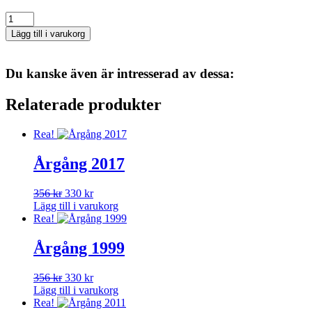
Årgång
2004
Lägg till i varukorg
mängd
Du kanske även är intresserad av dessa:
Relaterade produkter
Rea!
Årgång 2017
Det
Det
356
kr
330
kr
ursprungliga
nuvarande
Lägg till i varukorg
priset
priset
Rea!
var:
är:
356 kr.
330 kr.
Årgång 1999
Det
Det
356
kr
330
kr
ursprungliga
nuvarande
Lägg till i varukorg
priset
priset
Rea!