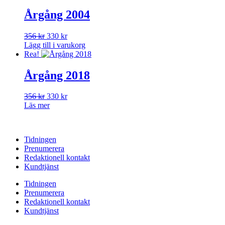
var:
är:
356 kr.
330 kr.
Årgång 2004
Det
Det
356
kr
330
kr
ursprungliga
nuvarande
Lägg till i varukorg
priset
priset
Rea!
var:
är:
356 kr.
330 kr.
Årgång 2018
Det
Det
356
kr
330
kr
ursprungliga
nuvarande
Läs mer
priset
priset
var:
är:
356 kr.
330 kr.
Tidningen
Prenumerera
Redaktionell kontakt
Kundtjänst
Tidningen
Prenumerera
Redaktionell kontakt
Kundtjänst