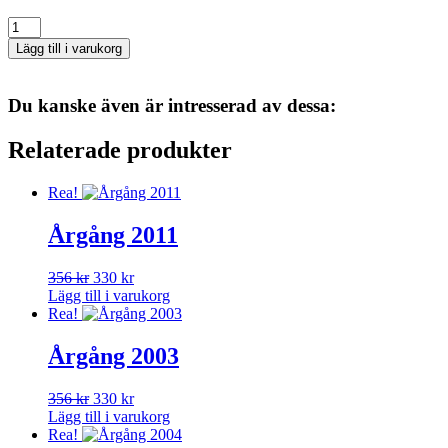
Årgång
2005
Lägg till i varukorg
mängd
Du kanske även är intresserad av dessa:
Relaterade produkter
Rea!
Årgång 2011
Det
Det
356
kr
330
kr
ursprungliga
nuvarande
Lägg till i varukorg
priset
priset
Rea!
var:
är:
356 kr.
330 kr.
Årgång 2003
Det
Det
356
kr
330
kr
ursprungliga
nuvarande
Lägg till i varukorg
priset
priset
Rea!