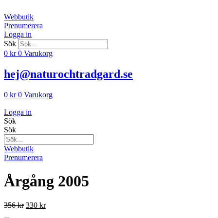
Hoppa
till
Webbutik
innehåll
Prenumerera
Logga in
Sök
0
kr
0
Varukorg
hej@naturochtradgard.se
0
kr
0
Varukorg
Logga in
Sök
Sök
Webbutik
Prenumerera
Årgång 2005
Det
Det
356
kr
330
kr
ursprungliga
nuvarande