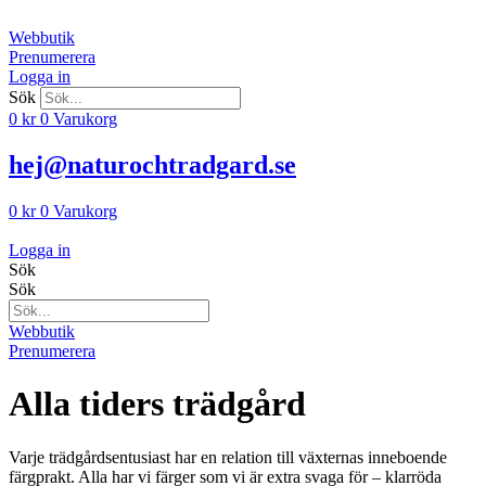
Hoppa
till
Webbutik
innehåll
Prenumerera
Logga in
Sök
0
kr
0
Varukorg
hej@naturochtradgard.se
0
kr
0
Varukorg
Logga in
Sök
Sök
Webbutik
Prenumerera
Alla tiders trädgård
Varje trädgårdsentusiast har en relation till växternas inneboende
färgprakt. Alla har vi färger som vi är extra svaga för – klarröda