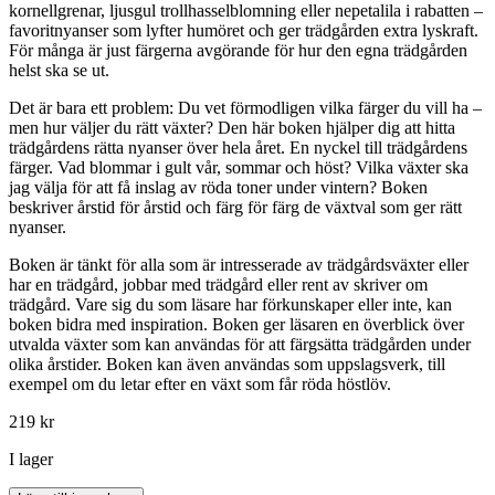
kornellgrenar, ljusgul trollhasselblomning eller nepetalila i rabatten –
favoritnyanser som lyfter humöret och ger trädgården extra lyskraft.
För många är just färgerna avgörande för hur den egna trädgården
helst ska se ut.
Det är bara ett problem: Du vet förmodligen vilka färger du vill ha –
men hur väljer du rätt växter? Den här boken hjälper dig att hitta
trädgårdens rätta nyanser över hela året. En nyckel till trädgårdens
färger. Vad blommar i gult vår, sommar och höst? Vilka växter ska
jag välja för att få inslag av röda toner under vintern? Boken
beskriver årstid för årstid och färg för färg de växtval som ger rätt
nyanser.
Boken är tänkt för alla som är intresserade av trädgårdsväxter eller
har en trädgård, jobbar med trädgård eller rent av skriver om
trädgård. Vare sig du som läsare har förkunskaper eller inte, kan
boken bidra med inspiration. Boken ger läsaren en överblick över
utvalda växter som kan användas för att färgsätta trädgården under
olika årstider. Boken kan även användas som uppslagsverk, till
exempel om du letar efter en växt som får röda höstlöv.
219
kr
I lager