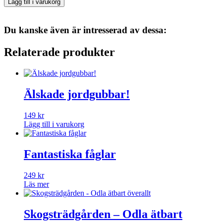
Alla
Lägg till i varukorg
tiders
trädgård
mängd
Du kanske även är intresserad av dessa:
Relaterade produkter
Älskade jordgubbar!
149
kr
Lägg till i varukorg
Fantastiska fåglar
249
kr
Läs mer
Skogsträdgården – Odla ätbart