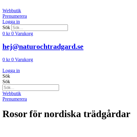
Hoppa
till
Webbutik
innehåll
Prenumerera
Logga in
Sök
0
kr
0
Varukorg
hej@naturochtradgard.se
0
kr
0
Varukorg
Logga in
Sök
Sök
Webbutik
Prenumerera
Rosor för nordiska trädgårdar