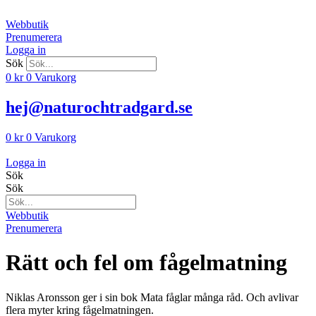
Hoppa
till
Webbutik
innehåll
Prenumerera
Logga in
Sök
0
kr
0
Varukorg
hej@naturochtradgard.se
0
kr
0
Varukorg
Logga in
Sök
Sök
Webbutik
Prenumerera
Rätt och fel om fågelmatning
Niklas Aronsson ger i sin bok Mata fåglar många råd. Och avlivar
flera myter kring fågelmatningen.