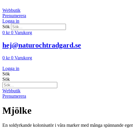
Hoppa
till
Webbutik
innehåll
Prenumerera
Logga in
Sök
0
kr
0
Varukorg
hej@naturochtradgard.se
0
kr
0
Varukorg
Logga in
Sök
Sök
Webbutik
Prenumerera
Mjölke
En soldyrkande kolonisatör i våra marker med många spännande egen