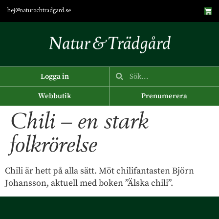
hej@naturochtradgard.se
Logga in
Webbutik
Prenumerera
Chili – en stark
folkrörelse
Chili är hett på alla sätt. Möt chilifantasten Björn
Johansson, aktuell med boken ”Älska chili”.