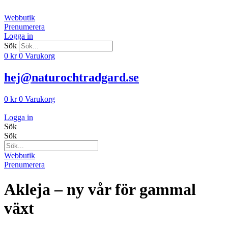
Hoppa
till
Webbutik
innehåll
Prenumerera
Logga in
Sök
0
kr
0
Varukorg
hej@naturochtradgard.se
0
kr
0
Varukorg
Logga in
Sök
Sök
Webbutik
Prenumerera
Akleja – ny vår för gammal
växt