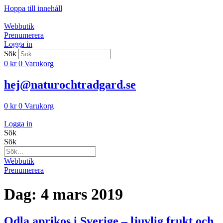
Hoppa till innehåll
Webbutik
Prenumerera
Logga in
Sök
0
kr
0
Varukorg
hej@naturochtradgard.se
0
kr
0
Varukorg
Logga in
Sök
Sök
Webbutik
Prenumerera
Dag:
4 mars 2019
Odla aprikos i Sverige – ljuvlig frukt och