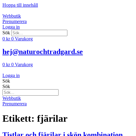
Hoppa till innehåll
Webbutik
Prenumerera
Logga in
Sök
0
kr
0
Varukorg
hej@naturochtradgard.se
0
kr
0
Varukorg
Logga in
Sök
Sök
Webbutik
Prenumerera
Etikett:
fjärilar
Tistlar och fjärilar i skön kombination