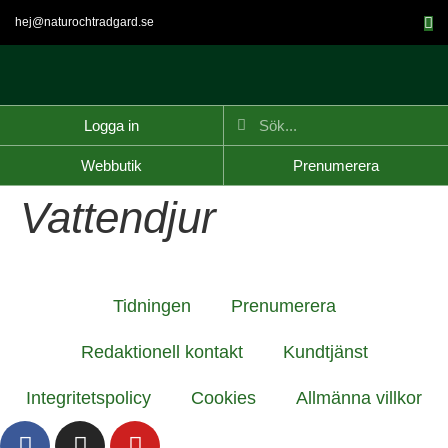
hej@naturochtradgard.se
Logga in
Webbutik
Prenumerera
Vattendjur
Tidningen
Prenumerera
Redaktionell kontakt
Kundtjänst
Integritetspolicy
Cookies
Allmänna villkor