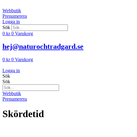
Hoppa
till
Webbutik
innehåll
Prenumerera
Logga in
Sök
0
kr
0
Varukorg
hej@naturochtradgard.se
0
kr
0
Varukorg
Logga in
Sök
Sök
Webbutik
Prenumerera
Skördetid