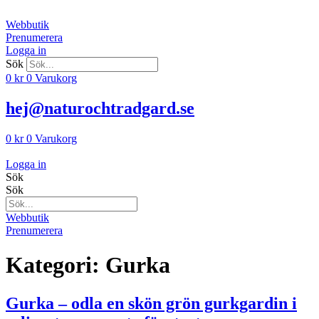
Hoppa
till
Webbutik
innehåll
Prenumerera
Logga in
Sök
0
kr
0
Varukorg
hej@naturochtradgard.se
0
kr
0
Varukorg
Logga in
Sök
Sök
Webbutik
Prenumerera
Kategori:
Gurka
Gurka – odla en skön grön gurkgardin i