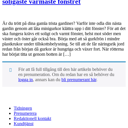
soligaste varmaste fönstret
Är du trött på dina gamla trista gardiner? Varför inte odla din nästa
gardin genom att låta minigurkor klättra upp i ditt fönster? För att det
ska fungera krävs ett soligt och varmt fönster, helst mot söder men
väster och öster går också bra. Börja med att så gurkfrön i mindre
plastkrukor under tillskottsbelysning. Se till att de får näringsrik jord
redan från början då gurkor är hungriga och växer fort. När rötterna
har börjat titta ut genom botten är […]
För att få full tillgång till den här artikeln behöver du
en prenumeration. Om du redan har en så behöver du
logga in
, annars kan du
bli prenumerant här
.
Tidningen
Prenumerera
Redaktionell kontakt
Kundtjänst