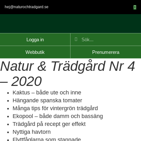
hej@naturochtradgard.se
Logga in
Webbutik
Prenumerera
Natur & Trädgård Nr 4
– 2020
Kaktus – både ute och inne
Hängande spanska tomater
Många tips för vintergrön trädgård
Ekopool – både damm och bassäng
Trädgård på recept ger effekt
Nyttiga havtorn
Flyttfåglarna som stannade