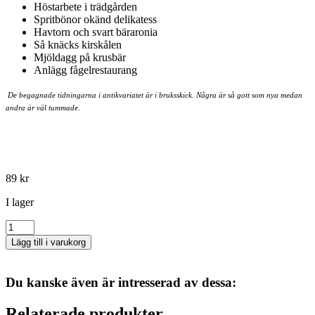
Höstarbete i trädgården
Spritbönor okänd delikatess
Havtorn och svart bäraronia
Så knäcks kirskålen
Mjöldagg på krusbär
Anlägg fågelrestaurang
De begagnade tidningarna i antikvariatet är i bruksskick. Några är så gott som nya medan
andra är väl tummade.
89
kr
I lager
Natur
&
Lägg till i varukorg
Trädgård
Nr
3
Du kanske även är intresserad av dessa:
-
2000
Relaterade produkter
mängd