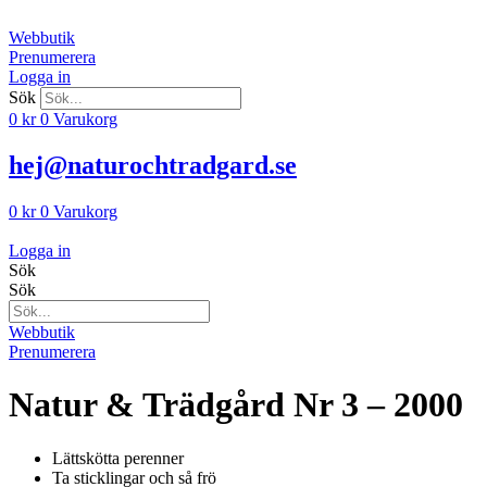
Hoppa
till
Webbutik
innehåll
Prenumerera
Logga in
Sök
0
kr
0
Varukorg
hej@naturochtradgard.se
0
kr
0
Varukorg
Logga in
Sök
Sök
Webbutik
Prenumerera
Natur & Trädgård Nr 3 – 2000
Lättskötta perenner
Ta sticklingar och så frö