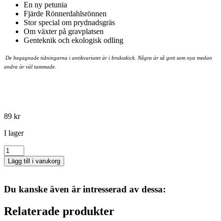
En ny petunia
Fjärde Rönnerdahlsrönnen
Stor special om prydnadsgräs
Om växter på gravplatsen
Genteknik och ekologisk odling
De begagnade tidningarna i antikvariatet är i bruksskick. Några är så gott som nya medan
andra är väl tummade.
89
kr
I lager
Natur
&
Lägg till i varukorg
Trädgård
Nr
3
Du kanske även är intresserad av dessa:
-
1995
Relaterade produkter
mängd