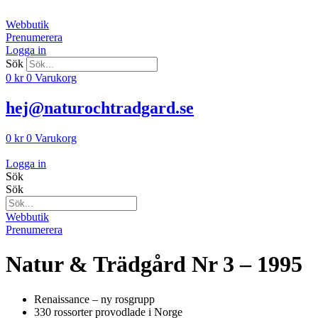
Hoppa
till
Webbutik
innehåll
Prenumerera
Logga in
Sök
0
kr
0
Varukorg
hej@naturochtradgard.se
0
kr
0
Varukorg
Logga in
Sök
Sök
Webbutik
Prenumerera
Natur & Trädgård Nr 3 – 1995
Renaissance – ny rosgrupp
330 rossorter provodlade i Norge