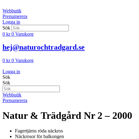
Hoppa
till
Webbutik
innehåll
Prenumerera
Logga in
Sök
0
kr
0
Varukorg
hej@naturochtradgard.se
0
kr
0
Varukorg
Logga in
Sök
Sök
Webbutik
Prenumerera
Natur & Trädgård Nr 2 – 2000
Fagertjärns röda näckros
Näckrosor för balkongen