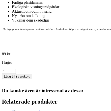
Farliga plastdammar
Ekologiska visningsträdgårdar
Aktuellt om odling i sand
Nya rön om kalkning
Vi kallar dem skadedjur
De begagnade tidningarna i antikvariatet är i bruksskick. Några är så gott som nya medan a
89
kr
I lager
Natur
&
Lägg till i varukorg
Trädgård
Nr
2
Du kanske även är intresserad av dessa:
-
2000
Relaterade produkter
mängd