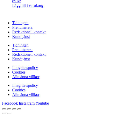
89
kr
Lägg till i varukorg
Tidningen
Prenumerera
Redaktionell kontakt
Kundtjänst
Tidningen
Prenumerera
Redaktionell kontakt
Kundtjänst
Integritetspolicy
Cookies
Allmänna villkor
Integritetspolicy
Cookies
Allmänna villkor
Facebook
Instagram
Youtube