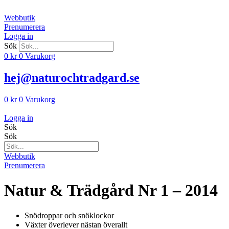
Hoppa
till
Webbutik
innehåll
Prenumerera
Logga in
Sök
0
kr
0
Varukorg
hej@naturochtradgard.se
0
kr
0
Varukorg
Logga in
Sök
Sök
Webbutik
Prenumerera
Natur & Trädgård Nr 1 – 2014
Snödroppar och snöklockor
Växter överlever nästan överallt