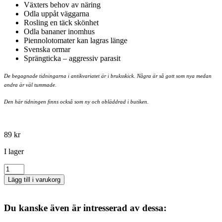
Växters behov av näring
Odla uppåt väggarna
Rosling en täck skönhet
Odla bananer inomhus
Piennolotomater kan lagras länge
Svenska ormar
Sprängticka – aggressiv parasit
De begagnade tidningarna i antikvariatet är i bruksskick. Några är så gott som nya medan
andra är väl tummade.
Den här tidningen finns också som ny och obläddrad i butiken.
89
kr
I lager
Natur
&
Lägg till i varukorg
Trädgård
Nr
1
Du kanske även är intresserad av dessa:
-
2014