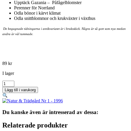
Upptäck Gazania –
Påfågelblomster
Perenner för Norrland
Odla bönor i kärvt klimat
Odla snittblommor och krukväxter i växthus
De begagnade tidningarna i antikvariatet är i bruksskick. Några är så gott som nya medan
andra är väl tummade.
89
kr
I lager
Natur
&
Lägg till i varukorg
Trädgård
Nr
1
-
Du kanske även är intresserad av dessa:
1996
mängd
Relaterade produkter