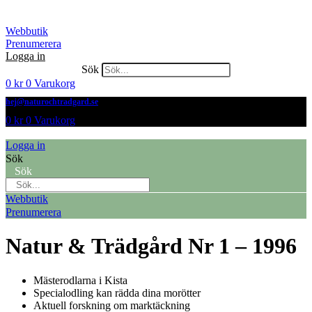
Hoppa
till
Webbutik
innehåll
Prenumerera
Logga in
Sök
0
kr
0
Varukorg
hej@naturochtradgard.se
0
kr
0
Varukorg
Logga in
Sök
Sök
Webbutik
Prenumerera
Natur & Trädgård Nr 1 – 1996
Mästerodlarna i Kista
Specialodling kan rädda dina morötter
Aktuell forskning om marktäckning