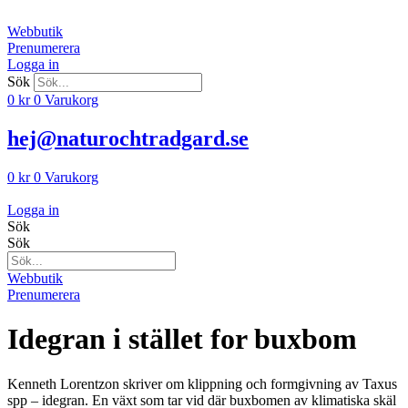
Hoppa
till
Webbutik
innehåll
Prenumerera
Logga in
Sök
0
kr
0
Varukorg
hej@naturochtradgard.se
0
kr
0
Varukorg
Logga in
Sök
Sök
Webbutik
Prenumerera
Idegran i stället for buxbom
Kenneth Lorentzon skriver om klippning och formgivning av Taxus
spp – idegran. En växt som tar vid där buxbomen av klimatiska skäl