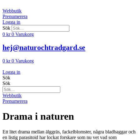
Hoppa
till
Webbutik
innehåll
Prenumerera
Logga in
Sök
0
kr
0
Varukorg
hej@naturochtradgard.se
0
kr
0
Varukorg
Logga in
Sök
Sök
Webbutik
Prenumerera
Drama i naturen
Ett litet drama mellan älggräs, fackelblomster, några bladbaggar och
en listig parasitoid har lockat fors­kare som nu vet vad som