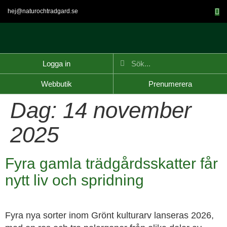
hej@naturochtradgard.se
Logga in
Webbutik
Prenumerera
Dag:
14 november
2025
Fyra gamla trädgårdsskatter får
nytt liv och spridning
Fyra nya sorter inom Grönt kulturarv lanseras 2026,