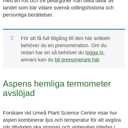
med en ros och tre pelargoner från olika delar av
landet som bär vidare svensk odlingshistoria och
personliga berättelser.
För att få full tillgång till den här artikeln
behöver du en prenumeration. Om du
redan har en så behöver du
logga in
,
annars kan du
bli prenumerant här
.
Aspens hemliga termometer
avslöjad
Forskare vid Umeå Plant Science Centre visar hur
aspen kombinerar ljus och temperatur för att avgöra
när tillväxten ska stoppas och vintervilan inledas i