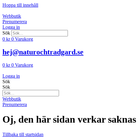
Hoppa till innehåll
Webbutik
Prenumerera
Logga in
Sök
0
kr
0
Varukorg
hej@naturochtradgard.se
0
kr
0
Varukorg
Logga in
Sök
Sök
Webbutik
Prenumerera
Oj, den här sidan verkar saknas
Tillbaka till startsidan