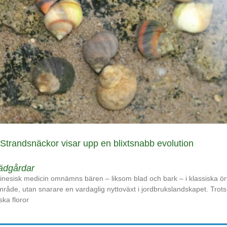
Strandsnäckor visar upp en blixtsnabb evolution
rädgårdar
l kinesisk medicin omnämns bären – liksom blad och bark – i klassiska ört
sområde, utan snarare en vardaglig nyttoväxt i jordbrukslandskapet. Trots
ska floror