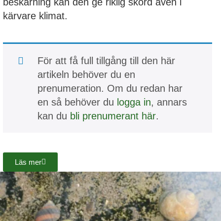
beskärning kan den ge riklig skörd även i
kärvare klimat.
För att få full tillgång till den här
artikeln behöver du en
prenumeration. Om du redan har
en så behöver du
logga in
, annars
kan du
bli prenumerant här
.
Läs mer