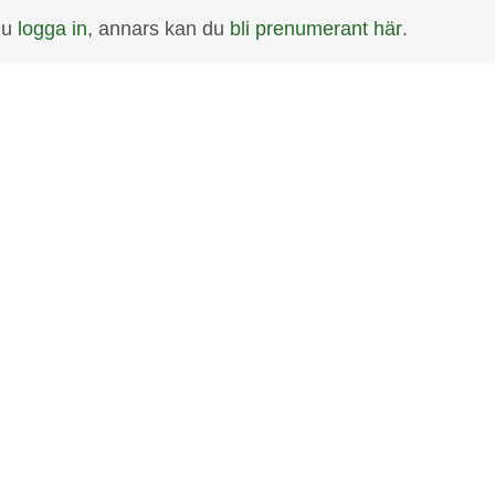
 du
logga in
, annars kan du
bli prenumerant här
.