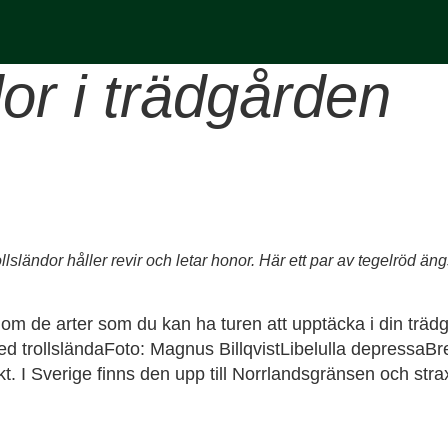
dor i trädgården
ländor håller revir och letar honor. Här ett par av tegelröd äng
 om de arter som du kan ha turen att upptäcka i din träd
Bred trollsländaFoto: Magnus BillqvistLibelulla depressaBre
 I Sverige finns den upp till Norrlandsgränsen och strax