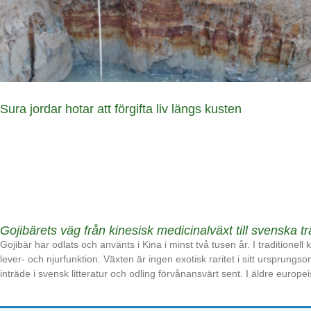
Sura jordar hotar att förgifta liv längs kusten
Gojibärets väg från kinesisk medicinalväxt till svenska t
Gojibär har odlats och använts i Kina i minst två tusen år. I traditionel
lever- och njurfunktion. Växten är ingen exotisk raritet i sitt ursprung
inträde i svensk litteratur och odling förvånansvärt sent. I äldre europei