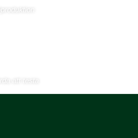
öproduktion
rda att testa