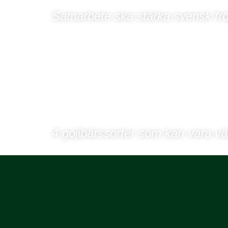
Samarbete ska stärka svensk fr
4 gojibärssorter som kan vara vä