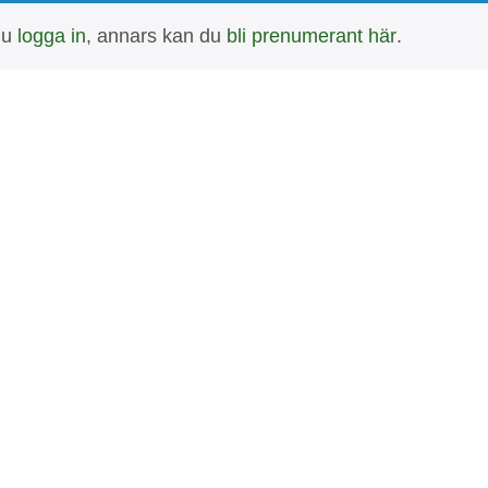
 du
logga in
, annars kan du
bli prenumerant här
.