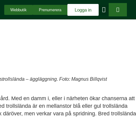
Logga in
Webbutik
Prenumerera
strollslända – äggläggning. Foto: Magnus Billqvist
gård. Med en damm i, eller i närheten ökar chanserna att
d trollslända är en mellanstor blå eller gul trollslända
 däröver, men verkar vara på spridning. Bred trollslända