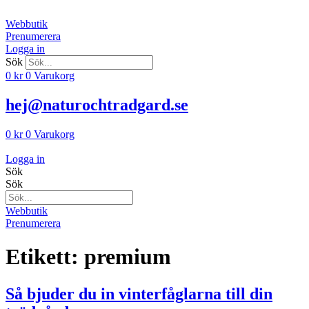
Hoppa
till
Webbutik
innehåll
Prenumerera
Logga in
Sök
0
kr
0
Varukorg
hej@naturochtradgard.se
0
kr
0
Varukorg
Logga in
Sök
Sök
Webbutik
Prenumerera
Etikett:
premium
Så bjuder du in vinterfåglarna till din